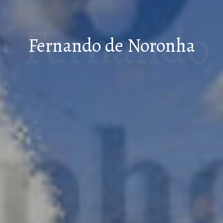
Fernando
Fernando de Noronha
de
Noronha