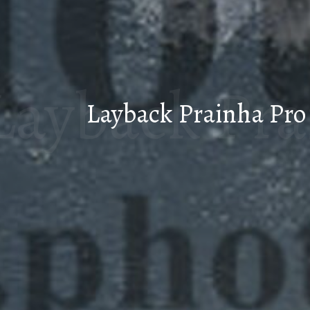
Layback Pra
Layback Prainha Pro 
2023 d