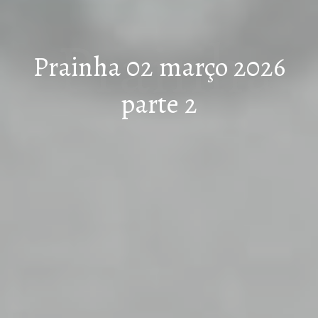
Prainha
Prainha 02 março 2026
parte 2
02 março
2026