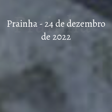
Prainha -
Prainha - 24 de dezembro
de 2022
24 de
dezembr